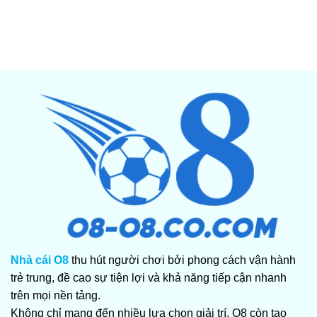
Nhà cái O8
thu hút người chơi bởi phong cách vận hành
trẻ trung, đề cao sự tiện lợi và khả năng tiếp cận nhanh
trên mọi nền tảng.
Không chỉ mang đến nhiều lựa chọn giải trí, O8 còn tạo