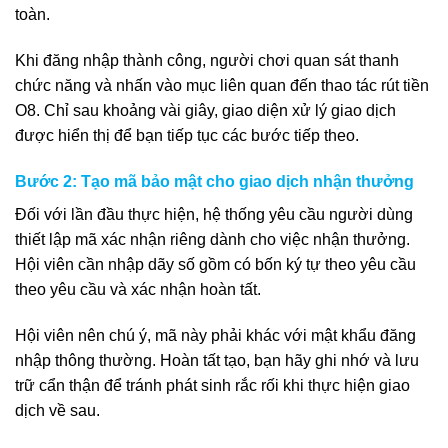
toàn.
Khi đăng nhập thành công, người chơi quan sát thanh
chức năng và nhấn vào mục liên quan đến thao tác rút tiền
O8. Chỉ sau khoảng vài giây, giao diện xử lý giao dịch
được hiển thị để bạn tiếp tục các bước tiếp theo.
Bước 2: Tạo mã bảo mật cho giao dịch nhận thưởng
Đối với lần đầu thực hiện, hệ thống yêu cầu người dùng
thiết lập mã xác nhận riêng dành cho việc nhận thưởng.
Hội viên cần nhập dãy số gồm có bốn ký tự theo yêu cầu
theo yêu cầu và xác nhận hoàn tất.
Hội viên nên chú ý, mã này phải khác với mật khẩu đăng
nhập thông thường. Hoàn tất tạo, bạn hãy ghi nhớ và lưu
trữ cẩn thận để tránh phát sinh rắc rối khi thực hiện giao
dịch về sau.