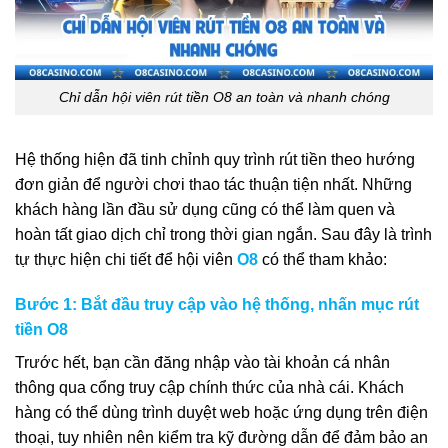
Chỉ dẫn hội viên rút tiền O8 an toàn và nhanh chóng
Hệ thống hiện đã tinh chỉnh quy trình rút tiền theo hướng
đơn giản để người chơi thao tác thuận tiện nhất. Những
khách hàng lần đầu sử dụng cũng có thể làm quen và
hoàn tất giao dịch chỉ trong thời gian ngắn. Sau đây là trình
tự thực hiện chi tiết để hội viên
O8
có thể tham khảo:
Bước 1: Bắt đầu truy cập vào hệ thống, nhấn mục rút
tiền O8
Trước hết, bạn cần đăng nhập vào tài khoản cá nhân
thông qua cổng truy cập chính thức của nhà cái. Khách
hàng có thể dùng trình duyệt web hoặc ứng dụng trên điện
thoại, tuy nhiên nên kiểm tra kỹ đường dẫn để đảm bảo an