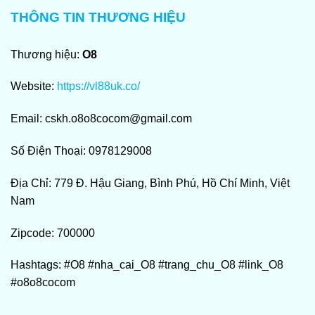
THÔNG TIN THƯƠNG HIỆU
Thương hiệu:
O8
Website:
https://vl88uk.co/
Email:
cskh.o8o8cocom@gmail.com
Số Điện Thoại: 0978129008
Địa Chỉ: 779 Đ. Hậu Giang, Bình Phú, Hồ Chí Minh, Việt
Nam
Zipcode: 700000
Hashtags: #O8 #nha_cai_O8 #trang_chu_O8 #link_O8
#o8o8cocom